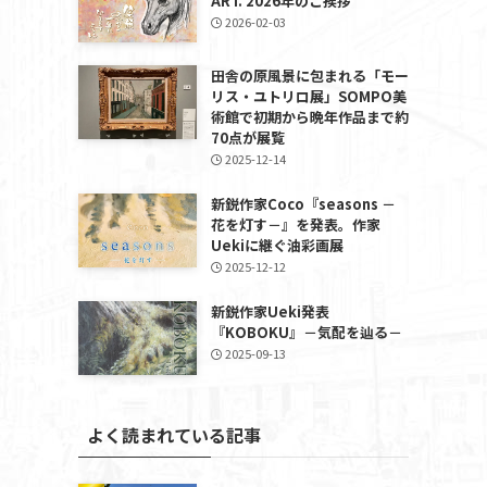
ART. 2026年のご挨拶
2026-02-03
田舎の原風景に包まれる「モー
リス・ユトリロ展」SOMPO美
術館で初期から晩年作品まで約
70点が展覧
2025-12-14
新鋭作家Coco『seasons －
花を灯す－』を発表。作家
Uekiに継ぐ油彩画展
2025-12-12
新鋭作家Ueki発表
『KOBOKU』－気配を辿る－
2025-09-13
よく読まれている記事