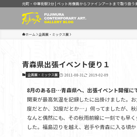
元町・中華街駅3分 | ペット肖像画からファインアートまで取り扱う
ホーム
企画展・ミックス展
青森県出張イベント便り１
企画展・ミックス展
2011-08-31
2019-02-09
8月のある日…青森県へ、出張イベント開催に
関東が最高気温を記録したに出掛けました。お
度だとか、32度だとか…」伺ってましたが、
なんと偶然にも、その秋雨前線に一刻でも早く
した。福島辺りを越え、岩手や青森に入る頃か