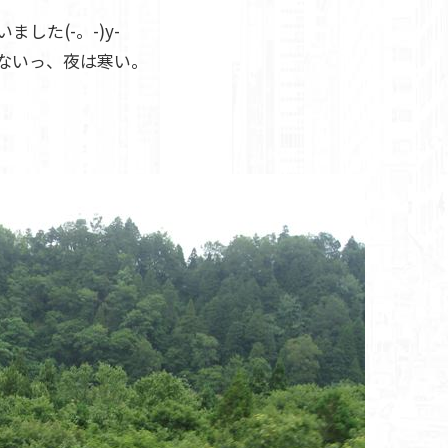
した(-。-)y-
ないっ、夜は寒い。