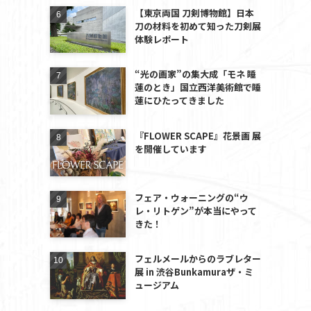
【東京両国 刀剣博物館】日本
刀の材料を初めて知った刀剣展
体験レポート
“光の画家”の集大成「モネ 睡
蓮のとき」国立西洋美術館で睡
蓮にひたってきました
『FLOWER SCAPE』花景画 展
を開催しています
フェア・ウォーニングの“ウ
レ・リトゲン”が本当にやって
きた！
フェルメールからのラブレター
展 in 渋谷Bunkamuraザ・ミ
ュージアム