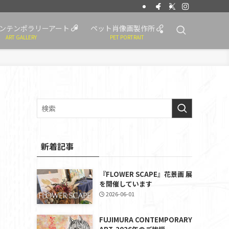
ンテンポラリーアート
ペット肖像画製作所
ART GALLERY
PET PORTRAIT
新着記事
『FLOWER SCAPE』花景画 展
を開催しています
2026-06-01
ま
FUJIMURA CONTEMPORARY