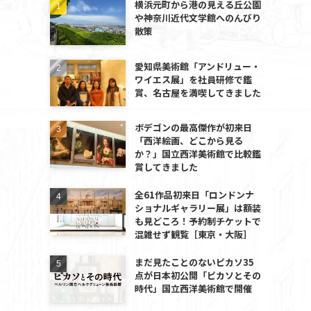
横浜元町から港の見える丘公園
や神奈川近代文学館へのんびり
散策
愛知県美術館「アンドリュー・
ワイエス展」を社員研修で鑑
賞、名古屋を満喫してきました
ボデゴンの最高傑作が初来日
「西洋絵画、どこから見る
か？」国立西洋美術館で比較鑑
賞してきました
全61作品初来日「ロンドンナ
ショナルギャラリー展」は額装
も見どころ！予約制チケットで
混雑せず観覧［東京・大阪］
まだ見たことのないピカソ35
点が日本初公開「ピカソとその
時代」国立西洋美術館で開催