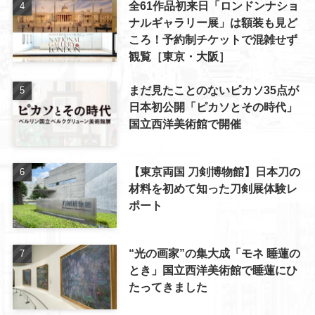
全61作品初来日「ロンドンナショ
ナルギャラリー展」は額装も見ど
ころ！予約制チケットで混雑せず
観覧［東京・大阪］
まだ見たことのないピカソ35点が
日本初公開「ピカソとその時代」
国立西洋美術館で開催
【東京両国 刀剣博物館】日本刀の
材料を初めて知った刀剣展体験レ
ポート
“光の画家”の集大成「モネ 睡蓮の
とき」国立西洋美術館で睡蓮にひ
たってきました