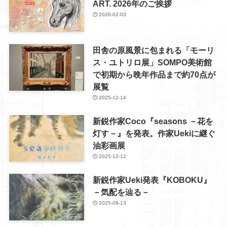
ART. 2026年のご挨拶
2026-02-03
田舎の原風景に包まれる「モーリ
ス・ユトリロ展」SOMPO美術館
で初期から晩年作品まで約70点が
展覧
2025-12-14
新鋭作家Coco『seasons －花を
灯す－』を発表。作家Uekiに継ぐ
油彩画展
2025-12-12
新鋭作家Ueki発表『KOBOKU』
－気配を辿る－
2025-09-13