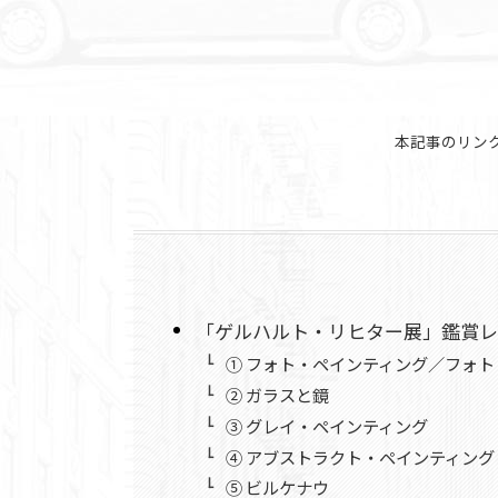
本記事のリン
「ゲルハルト・リヒター展」鑑賞レ
① フォト・ペインティング／フォト
② ガラスと鏡
③ グレイ・ペインティング
④ アブストラクト・ペインティング
⑤ ビルケナウ