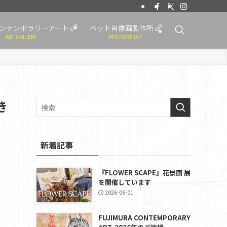
ンテンポラリーアート
ペット肖像画製作所
ART GALLERY
PET PORTRAIT
き
新着記事
『FLOWER SCAPE』花景画 展
を開催しています
2026-06-01
FUJIMURA CONTEMPORARY