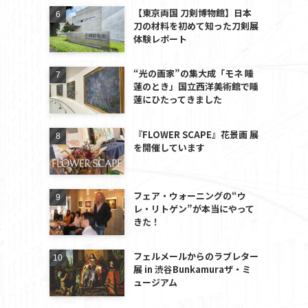
【東京両国 刀剣博物館】日本
刀の材料を初めて知った刀剣展
体験レポート
“光の画家”の集大成「モネ 睡
蓮のとき」国立西洋美術館で睡
蓮にひたってきました
『FLOWER SCAPE』花景画 展
を開催しています
フェア・ウォーニングの“ウ
レ・リトゲン”が本当にやって
きた！
フェルメールからのラブレター
展 in 渋谷Bunkamuraザ・ミ
ュージアム