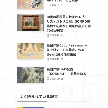
ART. 2026年のご挨拶
2026-02-03
田舎の原風景に包まれる「モー
リス・ユトリロ展」SOMPO美
術館で初期から晩年作品まで約
70点が展覧
2025-12-14
新鋭作家Coco『seasons －
花を灯す－』を発表。作家
Uekiに継ぐ油彩画展
2025-12-12
新鋭作家Ueki発表
『KOBOKU』－気配を辿る－
2025-09-13
よく読まれている記事