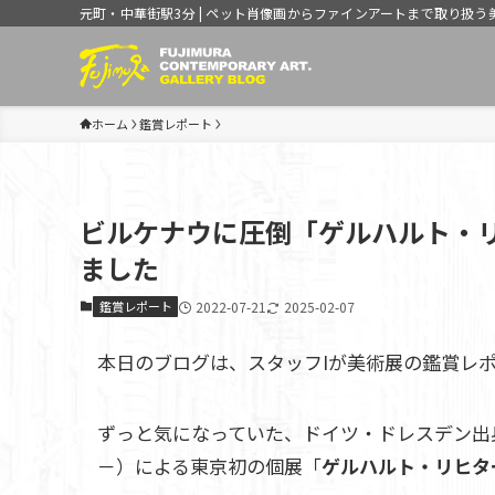
元町・中華街駅3分 | ペット肖像画からファインアートまで取り扱う
ホーム
鑑賞レポート
ビルケナウに圧倒「ゲルハルト・
ました
鑑賞レポート
2022-07-21
2025-02-07
本日のブログは、スタッフIが美術展の鑑賞レ
ずっと気になっていた、ドイツ・ドレスデン出身
－）による東京初の個展「
ゲルハルト・リヒタ