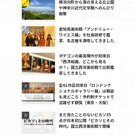
横浜元町から港の見える丘公園
や神奈川近代文学館へのんびり
散策
愛知県美術館「アンドリュー・
ワイエス展」を社員研修で鑑
賞、名古屋を満喫してきました
ボデゴンの最高傑作が初来日
「西洋絵画、どこから見る
か？」国立西洋美術館で比較鑑
賞してきました
全61作品初来日「ロンドンナ
ショナルギャラリー展」は額装
も見どころ！予約制チケットで
混雑せず観覧［東京・大阪］
まだ見たことのないピカソ35
点が日本初公開「ピカソとその
時代」国立西洋美術館で開催