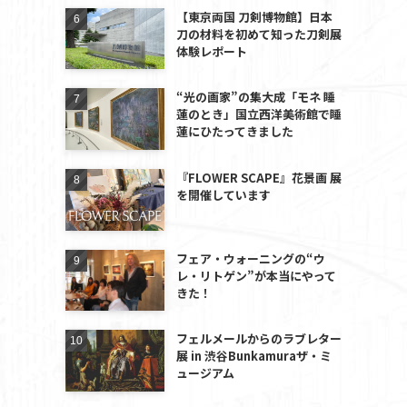
【東京両国 刀剣博物館】日本
刀の材料を初めて知った刀剣展
体験レポート
“光の画家”の集大成「モネ 睡
蓮のとき」国立西洋美術館で睡
蓮にひたってきました
『FLOWER SCAPE』花景画 展
を開催しています
フェア・ウォーニングの“ウ
レ・リトゲン”が本当にやって
きた！
フェルメールからのラブレター
展 in 渋谷Bunkamuraザ・ミ
ュージアム