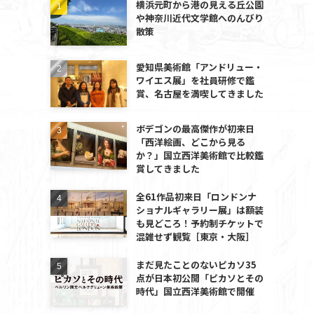
横浜元町から港の見える丘公園
や神奈川近代文学館へのんびり
散策
愛知県美術館「アンドリュー・
ワイエス展」を社員研修で鑑
賞、名古屋を満喫してきました
ボデゴンの最高傑作が初来日
「西洋絵画、どこから見る
か？」国立西洋美術館で比較鑑
賞してきました
全61作品初来日「ロンドンナ
ショナルギャラリー展」は額装
も見どころ！予約制チケットで
混雑せず観覧［東京・大阪］
まだ見たことのないピカソ35
点が日本初公開「ピカソとその
時代」国立西洋美術館で開催