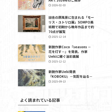
ART. 2026年のご挨拶
2026-02-03
田舎の原風景に包まれる「モー
リス・ユトリロ展」SOMPO美
術館で初期から晩年作品まで約
70点が展覧
2025-12-14
新鋭作家Coco『seasons －
花を灯す－』を発表。作家
Uekiに継ぐ油彩画展
2025-12-12
新鋭作家Ueki発表
『KOBOKU』－気配を辿る－
2025-09-13
よく読まれている記事