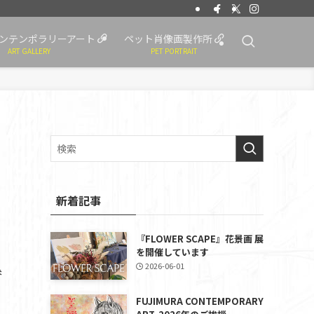
ンテンポラリーアート
ペット肖像画製作所
ART GALLERY
PET PORTRAIT
新着記事
『FLOWER SCAPE』花景画 展
を開催しています
2026-06-01
参
FUJIMURA CONTEMPORARY