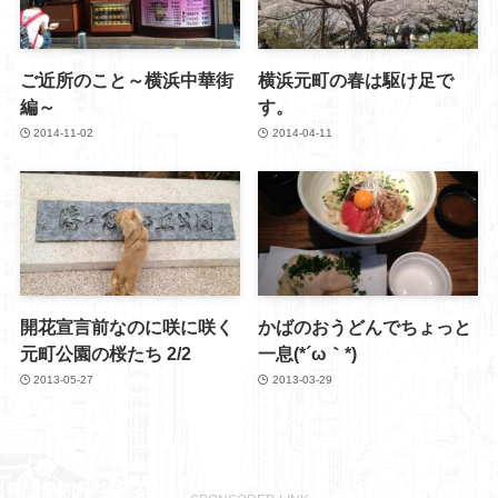
ご近所のこと～横浜中華街
横浜元町の春は駆け足で
編～
す。
2014-11-02
2014-04-11
開花宣言前なのに咲に咲く
かばのおうどんでちょっと
元町公園の桜たち 2/2
一息(*´ω｀*)
2013-05-27
2013-03-29