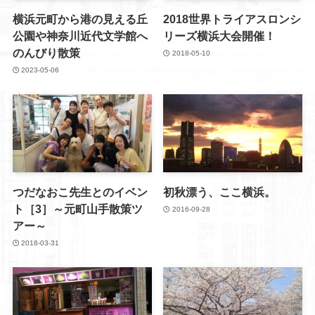
横浜元町から港の見える丘
2018世界トライアスロンシ
公園や神奈川近代文学館へ
リーズ横浜大会開催！
のんびり散策
2018-05-10
2023-05-06
つだなおこ先生とのイベン
初秋漂う、ここ横浜。
ト［3］～元町山手散策ツ
2016-09-28
アー～
2018-03-31