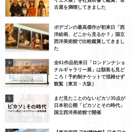
イエス展」を社員研修で鑑賞、名
古屋を満喫してきました
ボデゴンの最高傑作が初来日「西
洋絵画、どこから見るか？」国立
西洋美術館で比較鑑賞してきまし
た
全61作品初来日「ロンドンナショ
ナルギャラリー展」は額装も見ど
ころ！予約制チケットで混雑せず
観覧［東京・大阪］
まだ見たことのないピカソ35点が
日本初公開「ピカソとその時代」
国立西洋美術館で開催