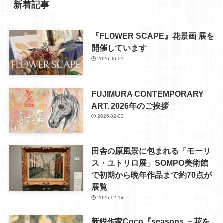
新着記事
『FLOWER SCAPE』花景画 展を
開催しています
2026-06-01
FUJIMURA CONTEMPORARY
ART. 2026年のご挨拶
2026-02-03
田舎の原風景に包まれる「モーリ
ス・ユトリロ展」SOMPO美術館
で初期から晩年作品まで約70点が
展覧
2025-12-14
新鋭作家Coco『seasons －花を