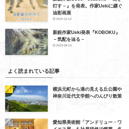
灯す－』を発表。作家Uekiに継ぐ
油彩画展
2025-12-12
新鋭作家Ueki発表『KOBOKU』
－気配を辿る－
2025-09-13
よく読まれている記事
横浜元町から港の見える丘公園や
神奈川近代文学館へのんびり散策
愛知県美術館「アンドリュー・ワ