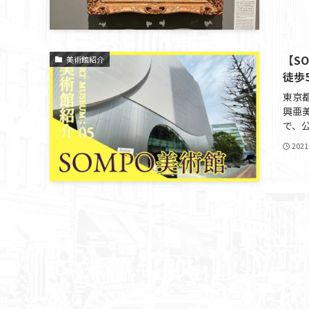
【S
美術館紹介
徒歩
東京
興亜
で、公
2021