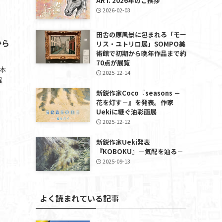
ART. 2026年のご挨拶
2026-02-03
田舎の原風景に包まれる「モー
から
リス・ユトリロ展」SOMPO美
術館で初期から晩年作品まで約
70点が展覧
本
2025-12-14
館
新鋭作家Coco『seasons －
花を灯す－』を発表。作家
Uekiに継ぐ油彩画展
2025-12-12
新鋭作家Ueki発表
『KOBOKU』－気配を辿る－
2025-09-13
よく読まれている記事