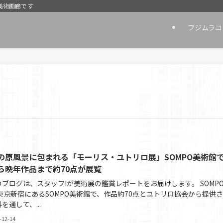
美術画廊です
フジムラコ
の原風景に包まれる「モーリス・ユトリロ展」SOMPO美術館
ら晩年作品まで約70点が展覧
のブログは、スタッフIが美術展の鑑賞レポートをお届けします。 SOMP
 東京新宿にあるSOMPO美術館で、作品約70点とユトリロ協会から提供
を通して、...
-12-14