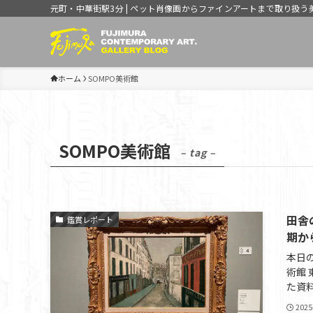
元町・中華街駅3分 | ペット肖像画からファインアートまで取り扱う
ホーム
SOMPO美術館
SOMPO美術館
– tag –
田舎
鑑賞レポート
期か
本日
術館
た資料
2025