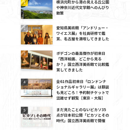
横浜元町から港の見える丘公園
や神奈川近代文学館へのんびり
散策
愛知県美術館「アンドリュー・
ワイエス展」を社員研修で鑑
賞、名古屋を満喫してきました
ボデゴンの最高傑作が初来日
「西洋絵画、どこから見る
か？」国立西洋美術館で比較鑑
賞してきました
全61作品初来日「ロンドンナ
ショナルギャラリー展」は額装
も見どころ！予約制チケットで
混雑せず観覧［東京・大阪］
まだ見たことのないピカソ35
点が日本初公開「ピカソとその
時代」国立西洋美術館で開催