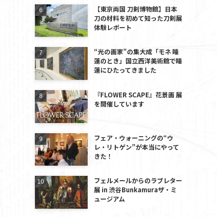
【東京両国 刀剣博物館】日本
刀の材料を初めて知った刀剣展
体験レポート
“光の画家”の集大成「モネ 睡
蓮のとき」国立西洋美術館で睡
蓮にひたってきました
『FLOWER SCAPE』花景画 展
を開催しています
フェア・ウォーニングの“ウ
レ・リトゲン”が本当にやって
きた！
フェルメールからのラブレター
展 in 渋谷Bunkamuraザ・ミ
ュージアム