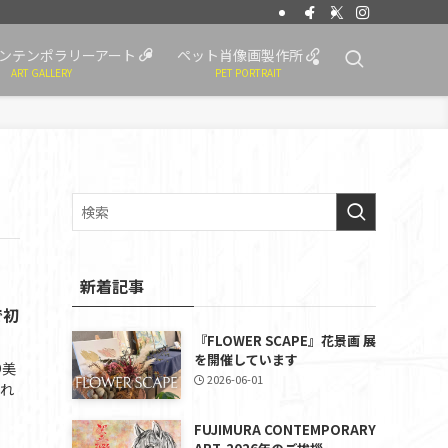
ンテンポラリーアート
ペット肖像画製作所
ART GALLERY
PET PORTRAIT
新着記事
で初
『FLOWER SCAPE』花景画 展
を開催しています
O美
2026-06-01
され
FUJIMURA CONTEMPORARY