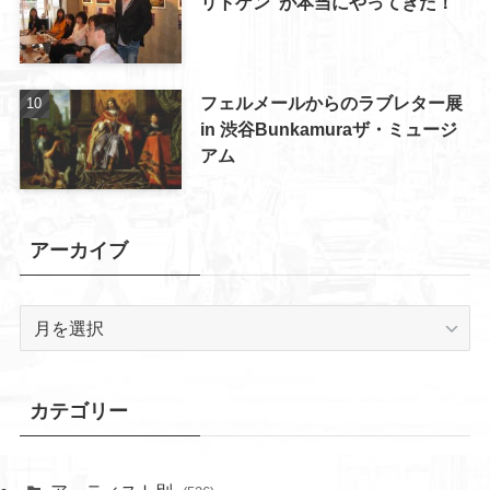
リトゲン”が本当にやってきた！
フェルメールからのラブレター展
in 渋谷Bunkamuraザ・ミュージ
アム
アーカイブ
ア
ー
カ
イ
カテゴリー
ブ