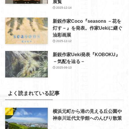
展覧
2025-12-14
新鋭作家Coco『seasons －花を
灯す－』を発表。作家Uekiに継ぐ
油彩画展
2025-12-12
新鋭作家Ueki発表『KOBOKU』
－気配を辿る－
2025-09-13
よく読まれている記事
横浜元町から港の見える丘公園や
神奈川近代文学館へのんびり散策