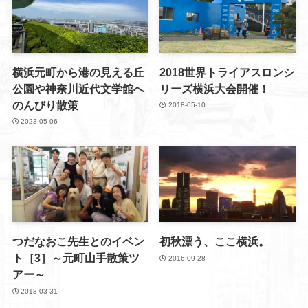
横浜元町から港の見える丘
2018世界トライアスロンシ
公園や神奈川近代文学館へ
リーズ横浜大会開催！
のんびり散策
2018-05-10
2023-05-06
つだなおこ先生とのイベン
初秋漂う、ここ横浜。
ト［3］～元町山手散策ツ
2016-09-28
アー～
2018-03-31