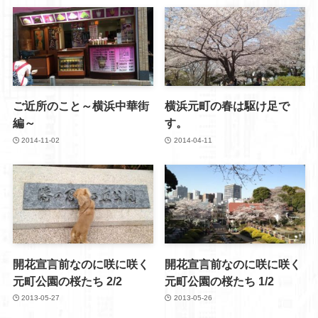
ご近所のこと～横浜中華街
横浜元町の春は駆け足で
編～
す。
2014-11-02
2014-04-11
開花宣言前なのに咲に咲く
開花宣言前なのに咲に咲く
元町公園の桜たち 2/2
元町公園の桜たち 1/2
2013-05-27
2013-05-26