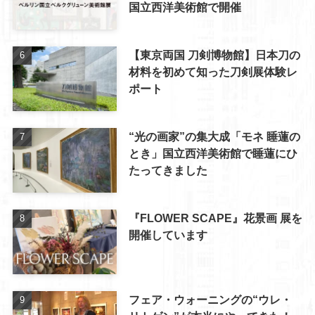
国立西洋美術館で開催
【東京両国 刀剣博物館】日本刀の
材料を初めて知った刀剣展体験レ
ポート
“光の画家”の集大成「モネ 睡蓮の
とき」国立西洋美術館で睡蓮にひ
たってきました
『FLOWER SCAPE』花景画 展を
開催しています
フェア・ウォーニングの“ウレ・