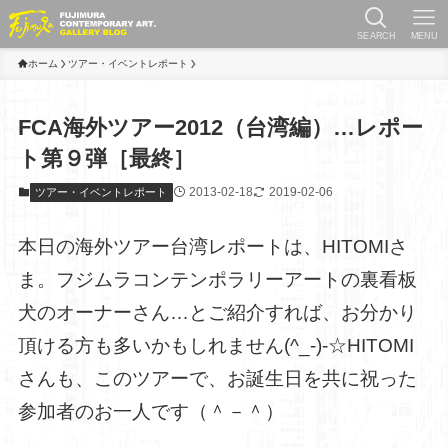
SEARCH
MENU
ホーム
ツアー・イベントレポート
FCA海外ツアー2012（台湾編）…レポー
ト第９弾［最終］
2013-02-18
2019-02-06
ツアー・イベントレポート
本日の海外ツアー台湾レポートは、HITOMIさ
ま。フジムラコンテンポラリーアートの裏看板
犬のオーナーさん…とご紹介すれば、お分かり
頂ける方も多いかもしれません(^_-)-☆HITOMI
さんも、このツアーで、お誕生日を共に祝った
参加者のお一人です（＾－＾）