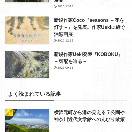
2025-12-14
新鋭作家Coco『seasons －花を
灯す－』を発表。作家Uekiに継ぐ
油彩画展
2025-12-12
新鋭作家Ueki発表『KOBOKU』
－気配を辿る－
2025-09-13
よく読まれている記事
横浜元町から港の見える丘公園や
神奈川近代文学館へのんびり散策