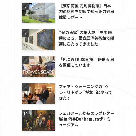
【東京両国 刀剣博物館】日本
刀の材料を初めて知った刀剣展
体験レポート
“光の画家”の集大成「モネ 睡
蓮のとき」国立西洋美術館で睡
ウ
蓮にひたってきました
『FLOWER SCAPE』花景画 展
を開催しています
フェア・ウォーニングの“ウ
ン
レ・リトゲン”が本当にやって
きた！
フェルメールからのラブレター
展 in 渋谷Bunkamuraザ・ミ
ュージアム