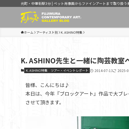
元町・中華街駅3分 | ペット肖像画からファインアートまで取り扱う
ホーム
アーティスト別
K. ASHINO特集
K. ASHINO先生と一緒に陶芸教
K. ASHINO特集
ツアー・イベントレポート
2014-07-13
2025-0
皆様、こんにちは♪
本日は、今年『ブロックアート』作品で大ブレイク
させて頂きます。