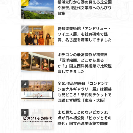
横浜元町から港の見える丘公園
や神奈川近代文学館へのんびり
散策
愛知県美術館「アンドリュー・
ワイエス展」を社員研修で鑑
賞、名古屋を満喫してきました
ボデゴンの最高傑作が初来日
「西洋絵画、どこから見る
か？」国立西洋美術館で比較鑑
賞してきました
全61作品初来日「ロンドンナ
の
ショナルギャラリー展」は額装
も見どころ！予約制チケットで
混雑せず観覧［東京・大阪］
まだ見たことのないピカソ35
点が日本初公開「ピカソとその
時代」国立西洋美術館で開催