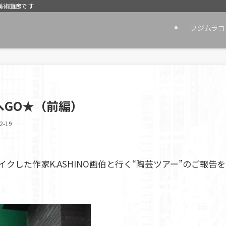
美術画廊です
フジムラコ
室へGO★（前編）
2-19
した作家K.ASHINO画伯と行く“陶芸ツアー”のご報告を