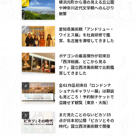
横浜元町から港の見える丘公園
や神奈川近代文学館へのんびり
散策
愛知県美術館「アンドリュー・
ワイエス展」を社員研修で鑑
賞、名古屋を満喫してきました
ボデゴンの最高傑作が初来日
「西洋絵画、どこから見る
か？」国立西洋美術館で比較鑑
賞してきました
全61作品初来日「ロンドンナ
ショナルギャラリー展」は額装
も見どころ！予約制チケットで
混雑せず観覧［東京・大阪］
まだ見たことのないピカソ35
点が日本初公開「ピカソとその
時代」国立西洋美術館で開催