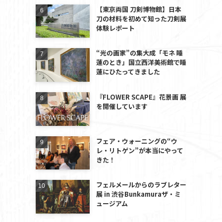
【東京両国 刀剣博物館】日本
刀の材料を初めて知った刀剣展
体験レポート
“光の画家”の集大成「モネ 睡
蓮のとき」国立西洋美術館で睡
蓮にひたってきました
『FLOWER SCAPE』花景画 展
を開催しています
フェア・ウォーニングの“ウ
レ・リトゲン”が本当にやって
きた！
フェルメールからのラブレター
展 in 渋谷Bunkamuraザ・ミ
ュージアム