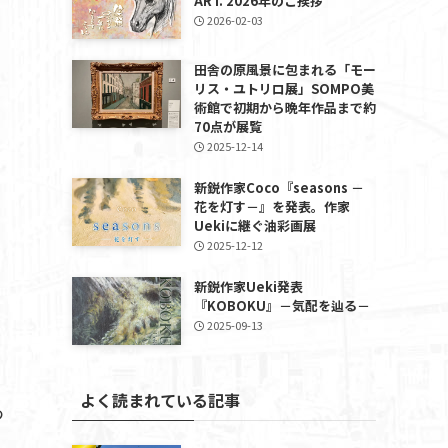
ART. 2026年のご挨拶
2026-02-03
田舎の原風景に包まれる「モー
リス・ユトリロ展」SOMPO美
術館で初期から晩年作品まで約
70点が展覧
2025-12-14
新鋭作家Coco『seasons －
花を灯す－』を発表。作家
Uekiに継ぐ油彩画展
2025-12-12
新鋭作家Ueki発表
『KOBOKU』－気配を辿る－
2025-09-13
よく読まれている記事
つ