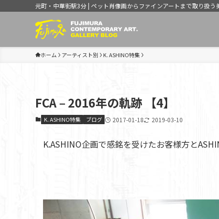
元町・中華街駅3分 | ペット肖像画からファインアートまで取り扱う
ホーム
アーティスト別
K. ASHINO特集
FCA – 2016年の軌跡 【4】
K. ASHINO特集
ブログ
2017-01-18
2019-03-10
K.ASHINO企画で感銘を受けたお客様方とAS