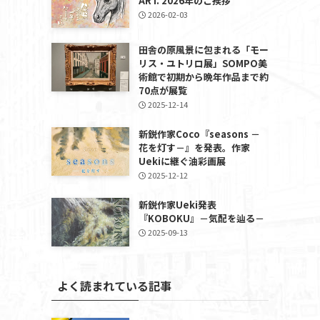
ART. 2026年のご挨拶
2026-02-03
田舎の原風景に包まれる「モー
リス・ユトリロ展」SOMPO美
術館で初期から晩年作品まで約
70点が展覧
2025-12-14
新鋭作家Coco『seasons －
花を灯す－』を発表。作家
Uekiに継ぐ油彩画展
2025-12-12
新鋭作家Ueki発表
『KOBOKU』－気配を辿る－
2025-09-13
よく読まれている記事