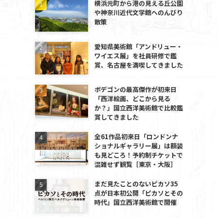
横浜元町から港の見える丘公園
や神奈川近代文学館へのんびり
散策
愛知県美術館「アンドリュー・
ワイエス展」を社員研修で鑑
賞、名古屋を満喫してきました
ボデゴンの最高傑作が初来日
「西洋絵画、どこから見る
か？」国立西洋美術館で比較鑑
賞してきました
全61作品初来日「ロンドンナ
ショナルギャラリー展」は額装
も見どころ！予約制チケットで
混雑せず観覧［東京・大阪］
まだ見たことのないピカソ35
点が日本初公開「ピカソとその
時代」国立西洋美術館で開催