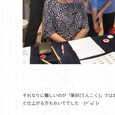
それなりに難しいのが「篆刻(てんこく)」で
と仕上がる方もおいででした…(=ﾟωﾟ)ﾉ