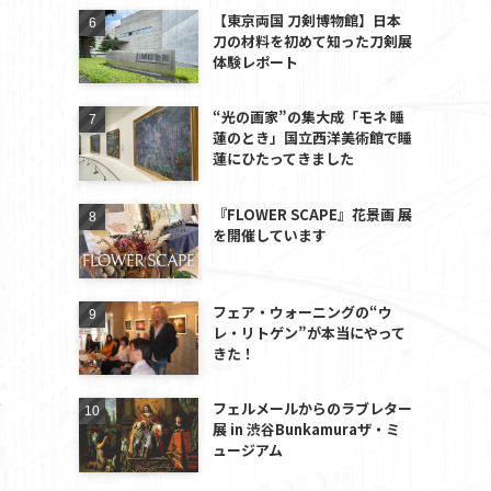
【東京両国 刀剣博物館】日本
刀の材料を初めて知った刀剣展
体験レポート
“光の画家”の集大成「モネ 睡
蓮のとき」国立西洋美術館で睡
蓮にひたってきました
『FLOWER SCAPE』花景画 展
を開催しています
フェア・ウォーニングの“ウ
レ・リトゲン”が本当にやって
きた！
ッ
フェルメールからのラブレター
展 in 渋谷Bunkamuraザ・ミ
ュージアム