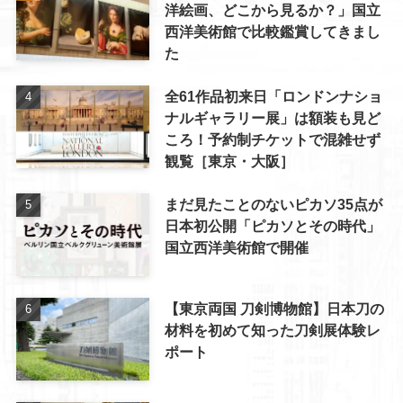
洋絵画、どこから見るか？」国立
西洋美術館で比較鑑賞してきまし
た
全61作品初来日「ロンドンナショ
ナルギャラリー展」は額装も見ど
ころ！予約制チケットで混雑せず
観覧［東京・大阪］
まだ見たことのないピカソ35点が
日本初公開「ピカソとその時代」
国立西洋美術館で開催
【東京両国 刀剣博物館】日本刀の
材料を初めて知った刀剣展体験レ
ポート