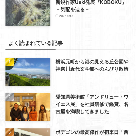
新鋭作家Ueki発表『KOBOKU』
－気配を辿る－
2025-09-13
よく読まれている記事
横浜元町から港の見える丘公園や
神奈川近代文学館へのんびり散策
愛知県美術館「アンドリュー・ワ
イエス展」を社員研修で鑑賞、名
古屋を満喫してきました
ボデゴンの最高傑作が初来日「西