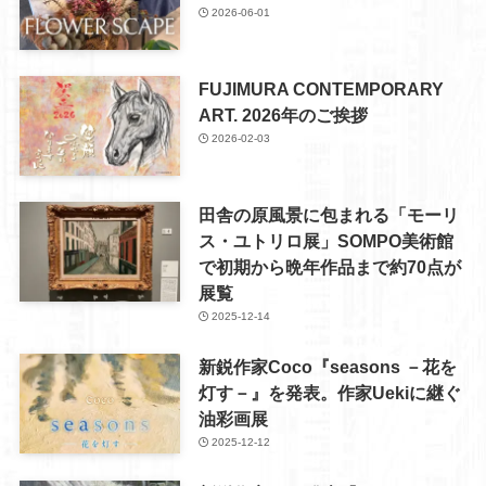
2026-06-01
FUJIMURA CONTEMPORARY
ART. 2026年のご挨拶
2026-02-03
田舎の原風景に包まれる「モーリ
ス・ユトリロ展」SOMPO美術館
で初期から晩年作品まで約70点が
展覧
2025-12-14
新鋭作家Coco『seasons －花を
灯す－』を発表。作家Uekiに継ぐ
油彩画展
2025-12-12