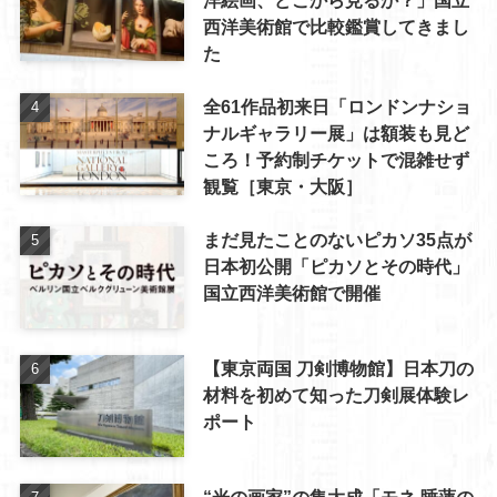
西洋美術館で比較鑑賞してきまし
た
全61作品初来日「ロンドンナショ
ナルギャラリー展」は額装も見ど
ころ！予約制チケットで混雑せず
観覧［東京・大阪］
まだ見たことのないピカソ35点が
日本初公開「ピカソとその時代」
国立西洋美術館で開催
【東京両国 刀剣博物館】日本刀の
材料を初めて知った刀剣展体験レ
ポート
“光の画家”の集大成「モネ 睡蓮の