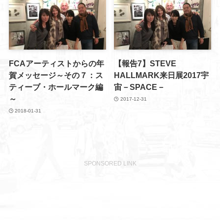
FCAアーティストからの年
【報告7】STEVE
賀メッセージ～その７：ス
HALLMARK来日展2017宇
ティーブ・ホールマーク編
宙－SPACE－
～
2017-12-31
2018-01-31
SPONSORED LINK