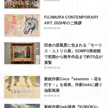
2026-06-01
FUJIMURA CONTEMPORARY
ART. 2026年のご挨拶
2026-02-03
田舎の原風景に包まれる「モーリ
ス・ユトリロ展」SOMPO美術館
で初期から晩年作品まで約70点が
展覧
2025-12-14
新鋭作家Coco『seasons －花を
灯す－』を発表。作家Uekiに継ぐ
油彩画展
2025-12-12
新鋭作家Ueki発表『KOBOKU』