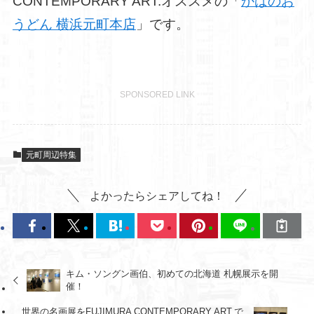
CONTEMPORARY ART.オススメの「
かばのお
うどん 横浜元町本店
」です。
SPONSORED LINK
元町周辺特集
よかったらシェアしてね！
キム・ソングン画伯、初めての北海道 札幌展示を開
催！
世界の名画展をFUJIMURA CONTEMPORARY ART.で