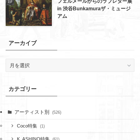
フェルメールからのラブレター展
in 渋谷Bunkamuraザ・ミュージ
アム
アーカイブ
ア
ー
カ
イ
カテゴリー
ブ
アーティスト別
(526)
Coco特集
(1)
K. ASHINO特集
(61)