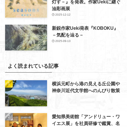
灯す－』を発表。作家Uekiに継ぐ
油彩画展
2025-12-12
新鋭作家Ueki発表『KOBOKU』
－気配を辿る－
2025-09-13
よく読まれている記事
横浜元町から港の見える丘公園や
神奈川近代文学館へのんびり散策
愛知県美術館「アンドリュー・ワ
イエス展」を社員研修で鑑賞、名