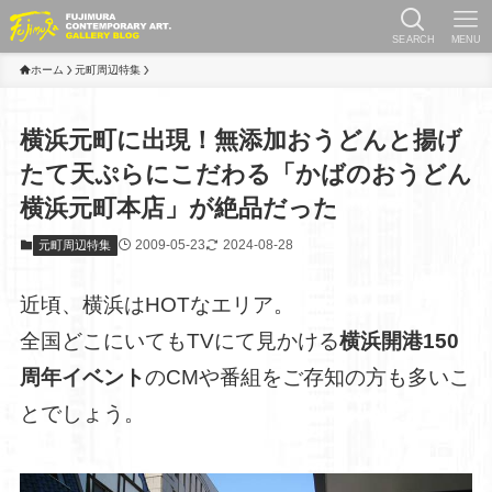
SEARCH
MENU
ホーム
元町周辺特集
横浜元町に出現！無添加おうどんと揚げ
たて天ぷらにこだわる「かばのおうどん
横浜元町本店」が絶品だった
2009-05-23
2024-08-28
元町周辺特集
近頃、横浜はHOTなエリア。
全国どこにいてもTVにて見かける
横浜開港150
周年イベント
のCMや番組をご存知の方も多いこ
とでしょう。