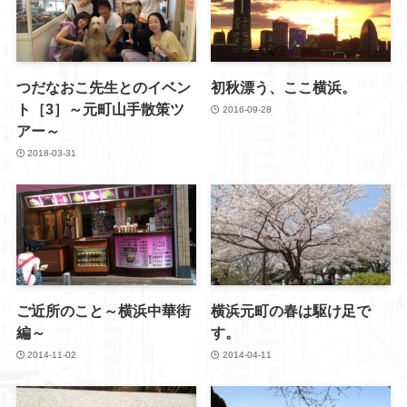
つだなおこ先生とのイベン
初秋漂う、ここ横浜。
ト［3］～元町山手散策ツ
2016-09-28
アー～
2018-03-31
ご近所のこと～横浜中華街
横浜元町の春は駆け足で
編～
す。
2014-11-02
2014-04-11