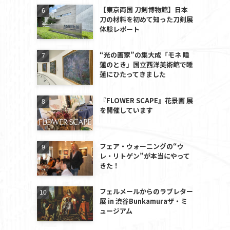
【東京両国 刀剣博物館】日本
刀の材料を初めて知った刀剣展
体験レポート
“光の画家”の集大成「モネ 睡
蓮のとき」国立西洋美術館で睡
蓮にひたってきました
『FLOWER SCAPE』花景画 展
を開催しています
フェア・ウォーニングの“ウ
レ・リトゲン”が本当にやって
きた！
フェルメールからのラブレター
展 in 渋谷Bunkamuraザ・ミ
ュージアム