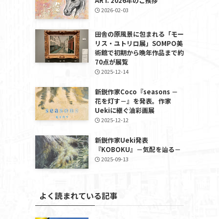
ART. 2026年のご挨拶
2026-02-03
田舎の原風景に包まれる「モー
リス・ユトリロ展」SOMPO美
術館で初期から晩年作品まで約
70点が展覧
2025-12-14
新鋭作家Coco『seasons －
花を灯す－』を発表。作家
Uekiに継ぐ油彩画展
2025-12-12
新鋭作家Ueki発表
『KOBOKU』－気配を辿る－
2025-09-13
よく読まれている記事