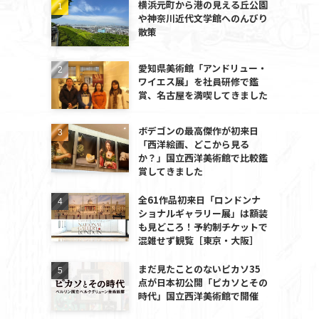
横浜元町から港の見える丘公園
や神奈川近代文学館へのんびり
散策
愛知県美術館「アンドリュー・
ワイエス展」を社員研修で鑑
賞、名古屋を満喫してきました
ボデゴンの最高傑作が初来日
「西洋絵画、どこから見る
か？」国立西洋美術館で比較鑑
賞してきました
全61作品初来日「ロンドンナ
ショナルギャラリー展」は額装
も見どころ！予約制チケットで
混雑せず観覧［東京・大阪］
まだ見たことのないピカソ35
点が日本初公開「ピカソとその
時代」国立西洋美術館で開催