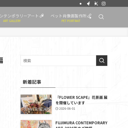
ンテンポラリーアート
ペット肖像画製作所
ART GALLERY
PET PORTRAIT
編
新着記事
『FLOWER SCAPE』花景画 展
を開催しています
2026-06-01
FUJIMURA CONTEMPORARY