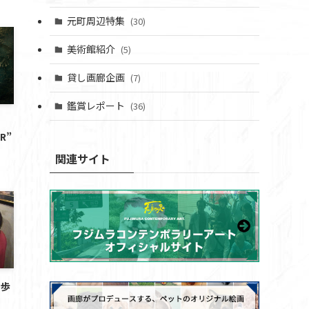
元町周辺特集
(30)
美術館紹介
(5)
貸し画廊企画
(7)
鑑賞レポート
(36)
R”
関連サイト
の歩