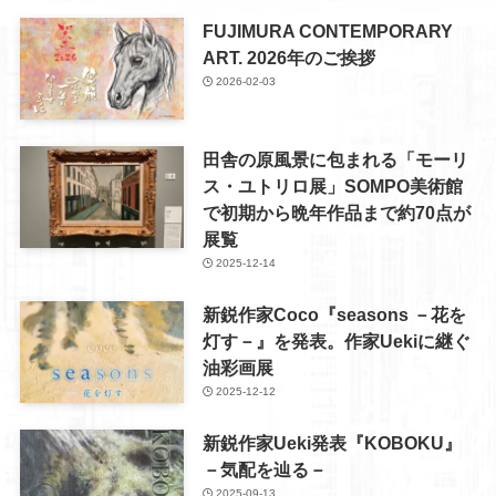
FUJIMURA CONTEMPORARY
ART. 2026年のご挨拶
2026-02-03
田舎の原風景に包まれる「モーリ
ス・ユトリロ展」SOMPO美術館
で初期から晩年作品まで約70点が
展覧
2025-12-14
新鋭作家Coco『seasons －花を
灯す－』を発表。作家Uekiに継ぐ
油彩画展
2025-12-12
新鋭作家Ueki発表『KOBOKU』
－気配を辿る－
2025-09-13