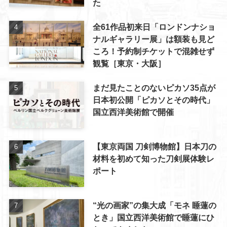
た
全61作品初来日「ロンドンナショ
ナルギャラリー展」は額装も見ど
ころ！予約制チケットで混雑せず
観覧［東京・大阪］
まだ見たことのないピカソ35点が
日本初公開「ピカソとその時代」
国立西洋美術館で開催
【東京両国 刀剣博物館】日本刀の
材料を初めて知った刀剣展体験レ
ポート
“光の画家”の集大成「モネ 睡蓮の
とき」国立西洋美術館で睡蓮にひ